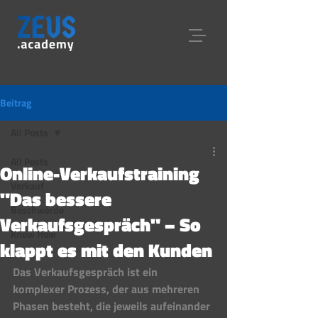
Beitrag
All Posts
All Posts
Online-Verkaufstraining
Verkauf
"Das bessere
Beschwerde
Verkaufsgespräch" – So
Know How
klappt es mit den Kunden
Das Verkaufsgespräch ist ein 
komplexer Prozess, der aus mehreren 
Phasen besteht, die jeweils aufeinander 