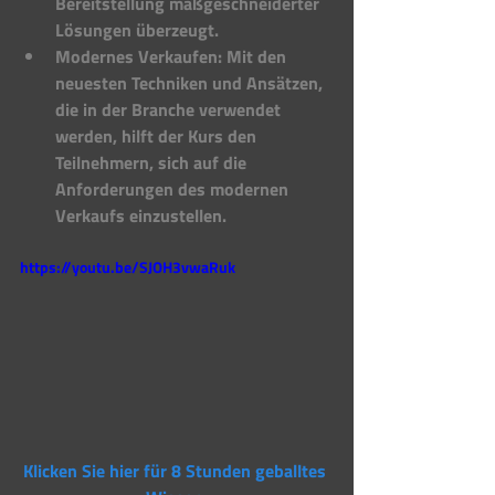
Bereitstellung maßgeschneiderter 
Lösungen überzeugt.
Modernes Verkaufen: Mit den 
neuesten Techniken und Ansätzen, 
die in der Branche verwendet 
werden, hilft der Kurs den 
Teilnehmern, sich auf die 
Anforderungen des modernen 
Verkaufs einzustellen.
https://youtu.be/SJOH3vwaRuk
Klicken Sie hier für 8 Stunden geballtes 