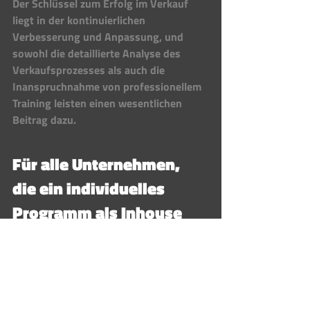
Der Schlüssel zum Erfolg im Verkauf 
liegt in der kontinuierlichen 
Verbesserung und Anpassung, und 
sowohl die detaillierte Analyse des 
Verkaufsprozesses als auch die 
Inanspruchnahme von professionellem 
Training leisten einen wesentlichen 
Beitrag dazu.
Für alle Unternehmen, 
die ein individuelles 
Programm als Inhouse 
Verkaufstraining 
bevorzugen: 