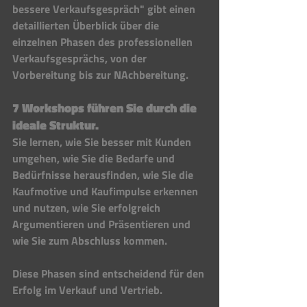
bessere Verkaufsgespräch" gibt einen 
detaillierten Überblick über die 
einzelnen Phasen des professionellen 
Verkaufsgesprächs, von der 
Vorbereitung bis zur NAchbereitung. 
7 Workshops führen Sie durch die 
ideale Struktur. 
Sie lernen, wie Sie besser mit Kunden 
umgehen, wie Sie die Bedarfe und 
Bedürfnisse herausfinden, wie Sie die 
Kaufmotive und Kaufimpulse erkennen 
und nutzen, wie Sie erfolgreich 
Argumentieren und Präsentieren und 
wie Sie zum Abschluss kommen. 
Diese Phasen sind entscheidend für den 
Erfolg im Verkauf und Vertrieb. 