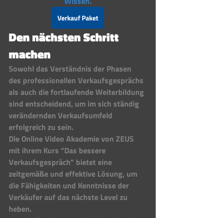
Wissen.
Verkauf Paket
Den nächsten Schritt 
machen 
Sowohl das Verständnis der Phasen 
des professionellen Verkaufsgesprächs 
als auch die fortlaufende Weiterbildung 
sind entscheidend, um im sich ständig 
verändernden Verkaufsumfeld 
erfolgreich zu sein. 
Die Online Video Akademie von ZEUS 
mit ihrem Kurs "Das bessere 
Verkaufsgespräch" bietet eine 
zeitgemäße und effektive Lösung, um 
die Fähigkeiten und Kenntnisse der 
Verkäufer auf das nächste Level zu 
heben. 