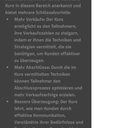
Kurs in diesem Bereich anerkannt und 
bietet mehrere Schlüsselvorteile:
Mehr Verkäufe: Der Kurs 
ermöglicht es den Teilnehmern, 
ihre Verkaufszahlen zu steigern, 
indem er ihnen die Techniken und 
Strategien vermittelt, die sie 
benötigen, um Kunden effektiver 
zu überzeugen.
Mehr Abschlüsse: Durch die im 
Kurs vermittelten Techniken 
können Teilnehmer den 
Abschlussprozess optimieren und 
mehr Verkaufserfolge erzielen.
Bessere Überzeugung: Der Kurs 
lehrt, wie man Kunden durch 
effektive Kommunikation, 
Verständnis ihrer Bedürfnisse und 