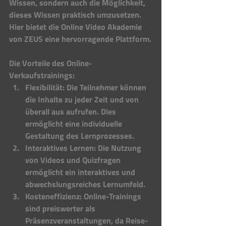
Wissen, sondern auch die Möglichkeit, 
dieses Wissen praktisch umzusetzen. 
Hier bietet die Online Video Akademie 
von ZEUS eine hervorragende Plattform.
Die Vorteile des Online-
Verkaufstrainings:
Flexibilität: Die Teilnehmer können 
die Inhalte zu jeder Zeit und von 
überall aus aufrufen. Dies 
ermöglicht eine individuelle 
Gestaltung des Lernprozesses.
Interaktives Lernen: Die Nutzung 
von Videos und Quizfragen 
ermöglicht ein interaktives und 
abwechslungsreiches Lernumfeld.
Kosteneffizienz: Online-Trainings 
sind preiswerter als 
Präsenzveranstaltungen, da Reise- 