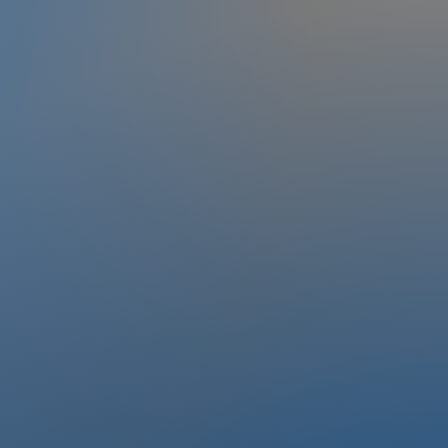
OLG
3
Erhalten
ZERTIFIKAT
Nach jedem Modul erhalten Sie ein
Zertifikat der Teilnahme. Diese
beweist ihre Beteiligung an dem
jeweiligen Themenblock und