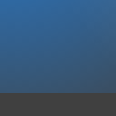
intensiv. Die Videos sind ein Mix
aus fundierten Input, Beispielen
aus der Praxis und Erfahrung aus
hunderten Unternehmen.
Mehr dazu