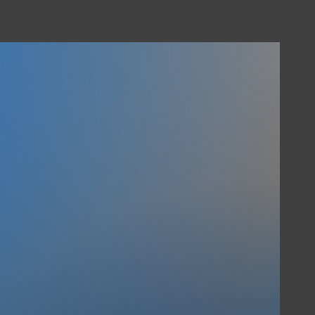
TRAINER
 des modernen Vertriebs &
im Vertrieb.
0
>450
re
Firmen
0 Jahre
als Unternehmens
aining &
Kunden