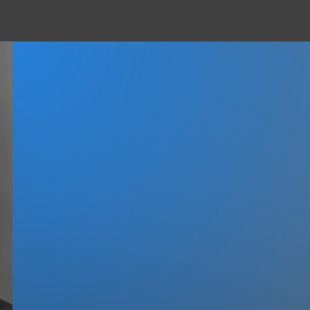
DER ERFOLGS
Jochen Peter Elsesser ist Vordenker
Umsetzer
für dauerhaft mehr Erfolg 
+30
+2
Jahre
Jah
Mehr als 30 Jahre
Mehr als 2
Erfahrung als
Vertriebstr