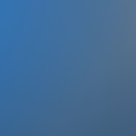
E SCHRITTE ZUM ERF
2
Durchsetzen
ON DEMAND
Die Kurse und Workshops sind
jederzeit, einzeln, auf allen Geräten
und auch als Option in HD Qualität
abrufbar. Sie haben 12 Monate