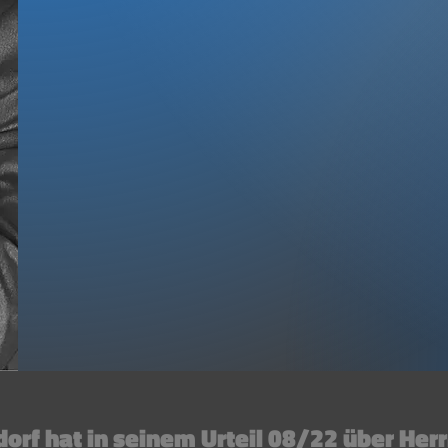
Unternehmer
Berat
>20.000
2
Teilnehmer
Ausgeze
in Präsens Trainings
als Tra
vor Ort
des Jah
Mehr erf
orf hat in seinem Urteil 08/22 über Herrn