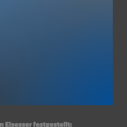
ung
x
2x
ichnet
Studium
iner
Universitäts
res
Abschlüsse Dipl.-Vm.
& M.A.-Pol.
ahren
 Elsesser festgestellt: