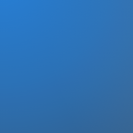
DREI EFFEKTIV
1
Weiterbilden
VIDEOKURSE
​Jeder Videokurs beinhaltet mehrere
Workshops. Jeder Workshop ist
zwischen 30 – 45 Minuten lang
undbehandelt 1 spezielles Thema