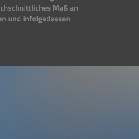
rchschnittliches Maß an
en und infolgedessen
NDEN