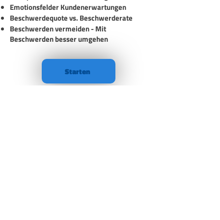
Emotionsfelder Kundenerwartungen
Beschwerdequote vs. Beschwerderate
Beschwerden vermeiden - Mit
Beschwerden besser umgehen
Starten
Das Angebot richtet sich vor allem an Geschäftskunden, Unternehmen,
Gewerbetreibende & selbständige Freiberufler im Sinne §14 BGB. Die angegebenen
Preise verstehen sich daher zzgl. MwSt.