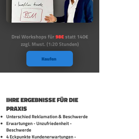
Drei Workshops für
98€
statt 140€
zzgl. Mwst. (1:20 Stunden)
Kaufen
IHRE ERGEBNISSE FÜR DIE
PRAXIS
Unterschied Reklamation & Beschwerde
Erwartungen - Unzufriedenheit -
Beschwerde
4 Eckpunkte Kundenerwartungen -