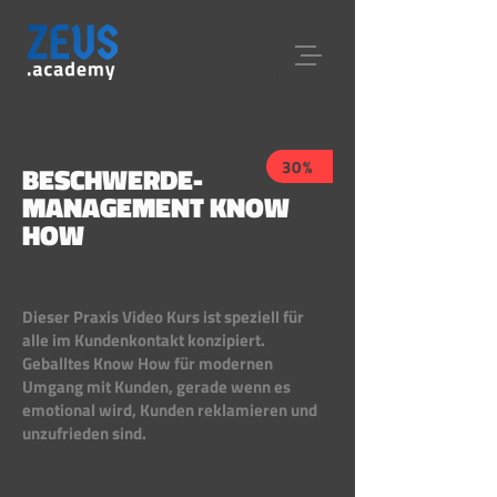
30%
BESCHWERDE-
MANAGEMENT KNOW
HOW
Dieser Praxis Video Kurs ist speziell für
alle im Kundenkontakt konzipiert.
Geballtes Know How für modernen
Umgang mit Kunden, gerade wenn es
emotional wird, Kunden reklamieren und
unzufrieden sind.